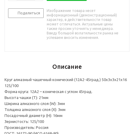
Изображение товара несет
Поделиться
информационный (демонстрационный)
характер, в действительности товар
может отличаться. Актуальные цены
также просим уточнять у менеджера.
Ввиду большой волатильности рынка не
успеваем вносить изменения.
Описание
Круг алмазный чашечный конический (12А2-45град.) 50х3х3х21х16
125/100
Форма круга: 12А2 – коническая с углом 45град.
Высота чашки (T): 21мм
Ширина алмазного слоя (W): 3мм
Толщина алмазного слоя (Х): 3мм
Посадочный диаметр (H): 16мм
Зернистость: 125/100
Производитель: Россия
ГОСТ: 16172-90 (ИСО 6168-80)