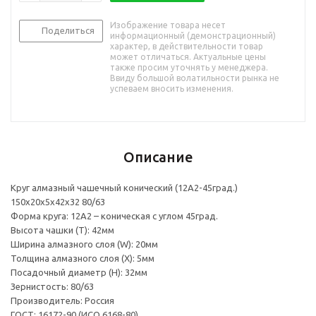
Изображение товара несет
Поделиться
информационный (демонстрационный)
характер, в действительности товар
может отличаться. Актуальные цены
также просим уточнять у менеджера.
Ввиду большой волатильности рынка не
успеваем вносить изменения.
Описание
Круг алмазный чашечный конический (12А2-45град.)
150х20х5х42х32 80/63
Форма круга: 12А2 – коническая с углом 45град.
Высота чашки (T): 42мм
Ширина алмазного слоя (W): 20мм
Толщина алмазного слоя (Х): 5мм
Посадочный диаметр (H): 32мм
Зернистость: 80/63
Производитель: Россия
ГОСТ: 16172-90 (ИСО 6168-80)