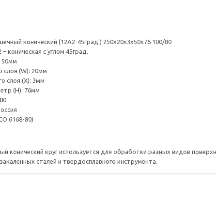
шечный конический (12А2-45град.) 250х20х3х50х76 100/80
 – коническая с углом 45град.
: 50мм
 слоя (W): 20мм
 слоя (Х): 3мм
тр (H): 76мм
80
оссия
СО 6168-80)
й конический круг используется для обработки разных видов поверх
 закаленных сталей и твердосплавного инструмента.