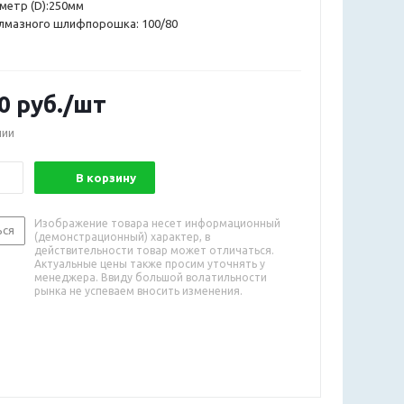
метр (D):250мм
алмазного шлифпорошка: 100/80
0
руб.
/шт
чии
В корзину
Изображение товара несет информационный
ься
(демонстрационный) характер, в
действительности товар может отличаться.
Актуальные цены также просим уточнять у
менеджера. Ввиду большой волатильности
рынка не успеваем вносить изменения.