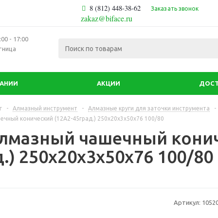
8 (812) 448-38-62
Заказать звонок
zakaz@biface.ru
00 - 17:00
тница
ПАНИИ
АКЦИИ
ДОСТ
г
-
Алмазный инструмент
-
Алмазные круги для заточки инструмента
-
ечный конический (12А2-45град.) 250х20х3х50х76 100/80
алмазный чашечный конич
.) 250х20х3х50х76 100/80
Артикул:
1052