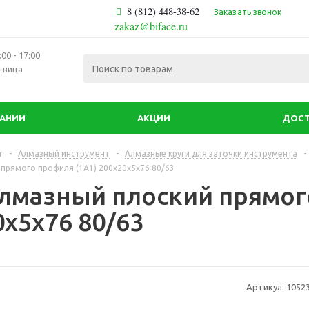
8 (812) 448-38-62
Заказать звонок
zakaz@biface.ru
00 - 17:00
тница
ПАНИИ
АКЦИИ
ДОСТ
г
-
Алмазный инструмент
-
Алмазные круги для заточки инструмента
-
прямого профиля (1А1) 200х20х5х76 80/63
алмазный плоский прямог
0х5х76 80/63
Артикул:
1052