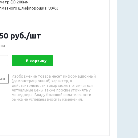
метр (D):200мм
алмазного шлифпорошка: 80/63
.50
руб.
/шт
чии
В корзину
Изображение товара несет информационный
ься
(демонстрационный) характер, в
действительности товар может отличаться.
Актуальные цены также просим уточнять у
менеджера. Ввиду большой волатильности
рынка не успеваем вносить изменения.