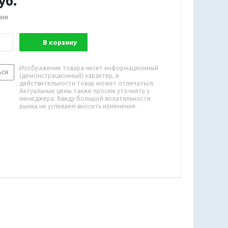
уб.
чии
В корзину
Изображение товара несет информационный
ься
(демонстрационный) характер, в
действительности товар может отличаться.
Актуальные цены также просим уточнять у
менеджера. Ввиду большой волатильности
рынка не успеваем вносить изменения.