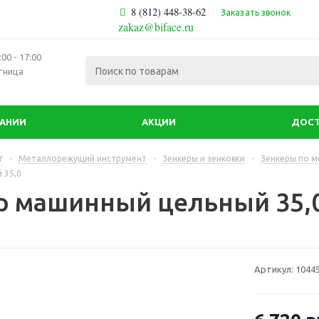
8 (812) 448-38-62
Заказать звонок
zakaz@biface.ru
00 - 17:00
тница
ПАНИИ
АКЦИИ
ДОСТ
г
-
Металлорежущий инструмент
-
Зенкеры и зенковки
-
Зенкеры по м
 35,0
р машинный цельный 35,
Артикул:
1044