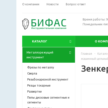
О компании
Новости
Вопрос-ответ
Время работы: 9:
Понедельник-пя
КАТАЛОГ
О КОМ
Металлорежущий
Главная
-
Катало
инструмент
машинный цельный
Зенке
Фрезы по металлу
Сверла
Резьбонарезной инструмент
Резцы токарные
Развертки
Пилы дисковые сегментные и
сегменты