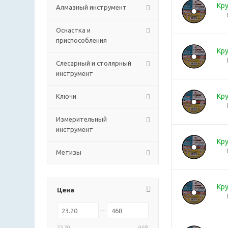
Кру
Алмазный инструмент
Оснастка и
приспособления
Кру
Слесарный и столярный
инструмент
Кру
Ключи
Измерительный
инструмент
Кру
Метизы
Кру
Цена
23.20
468