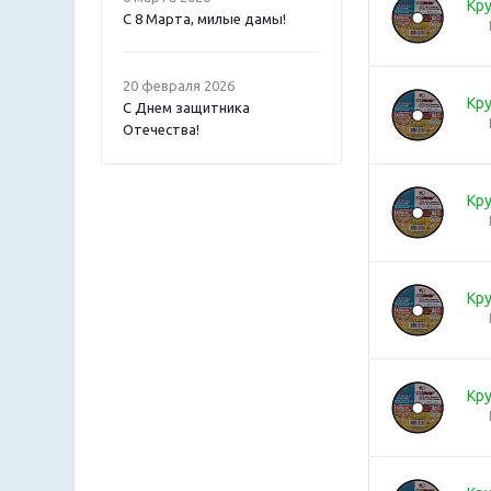
Кру
С 8 Марта, милые дамы!
20 февраля 2026
Кру
С Днем защитника
Отечества!
Кру
Кру
Кру