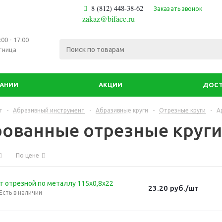
8 (812) 448-38-62
Заказать звонок
zakaz@biface.ru
00 - 17:00
тница
ПАНИИ
АКЦИИ
ДОСТ
г
-
Абразивный инструмент
-
Абразивные круги
-
Отрезные круги
-
А
ованные отрезные круги 
По цене
г отрезной по металлу 115х0,8х22
23.20
руб.
/шт
Есть в наличии