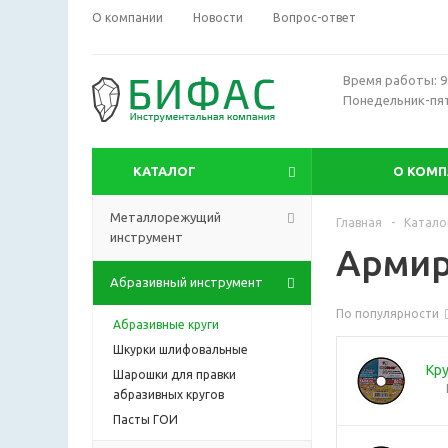
О компании
Новости
Вопрос-ответ
Время работы: 9:
Понедельник-пя
КАТАЛОГ
О КОМ
Металлорежущий
Главная
-
Катало
инструмент
Армир
Абразивный инструмент
По популярности
Абразивные круги
Шкурки шлифовальные
Кру
Шарошки для правки
абразивных кругов
Пасты ГОИ