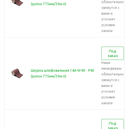
обязательно
(рулон 775мм/30м.п)
свяжутся с
вами и
уточнят
условия
заказа
Под
заказ
Наши
менеджеры
Шкурка шлифовальная 14А №40 - Р40
обязательно
(рулон 775мм/30м.п)
свяжутся с
вами и
уточнят
условия
заказа
Под
заказ