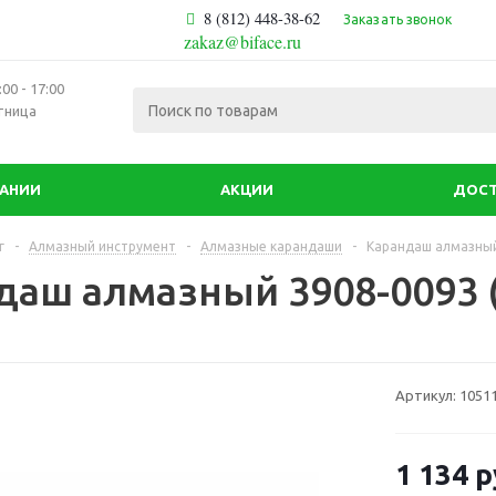
8 (812) 448-38-62
Заказать звонок
zakaz@biface.ru
00 - 17:00
тница
ПАНИИ
АКЦИИ
ДОСТ
г
-
Алмазный инструмент
-
Алмазные карандаши
-
Карандаш алмазный 
аш алмазный 3908-0093 (2
Артикул:
1051
1 134
р