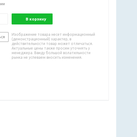
чии
В корзину
Изображение товара несет информационный
ься
(демонстрационный) характер, в
действительности товар может отличаться.
Актуальные цены также просим уточнять у
менеджера. Ввиду большой волатильности
рынка не успеваем вносить изменения.