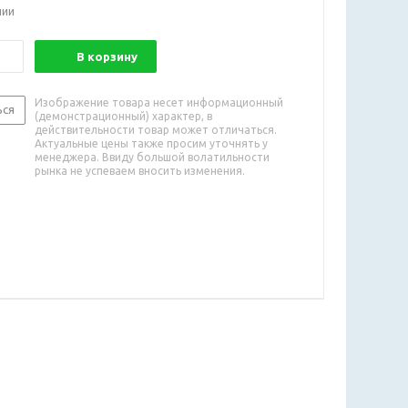
чии
В корзину
Изображение товара несет информационный
ься
(демонстрационный) характер, в
действительности товар может отличаться.
Актуальные цены также просим уточнять у
менеджера. Ввиду большой волатильности
рынка не успеваем вносить изменения.