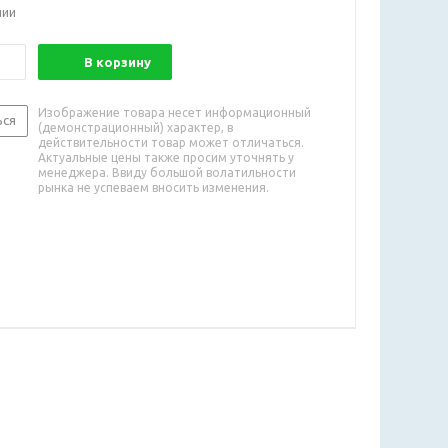
чии
В корзину
Изображение товара несет информационный
ься
(демонстрационный) характер, в
действительности товар может отличаться.
Актуальные цены также просим уточнять у
менеджера. Ввиду большой волатильности
рынка не успеваем вносить изменения.