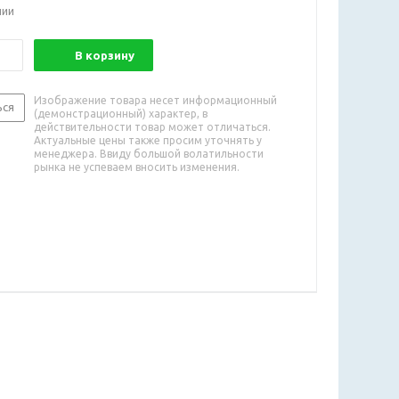
чии
В корзину
Изображение товара несет информационный
ься
(демонстрационный) характер, в
действительности товар может отличаться.
Актуальные цены также просим уточнять у
менеджера. Ввиду большой волатильности
рынка не успеваем вносить изменения.