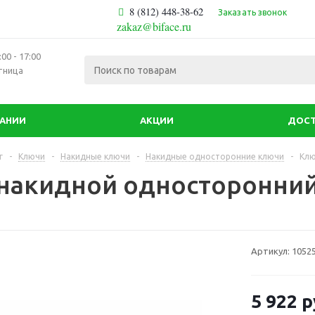
8 (812) 448-38-62
Заказать звонок
zakaz@biface.ru
00 - 17:00
тница
ПАНИИ
АКЦИИ
ДОСТ
г
-
Ключи
-
Накидные ключи
-
Накидные односторонние ключи
-
Клю
накидной односторонний
Артикул:
1052
5 922
р