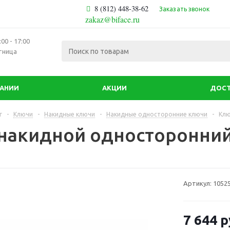
8 (812) 448-38-62
Заказать звонок
zakaz@biface.ru
00 - 17:00
тница
ПАНИИ
АКЦИИ
ДОСТ
г
-
Ключи
-
Накидные ключи
-
Накидные односторонние ключи
-
Клю
накидной односторонний
Артикул:
1052
7 644
р