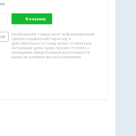
чии
В корзину
Изображение товара несет информационный
ься
(демонстрационный) характер, в
действительности товар может отличаться.
Актуальные цены также просим уточнять у
менеджера. Ввиду большой волатильности
рынка не успеваем вносить изменения.