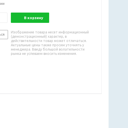
чии
В корзину
Изображение товара несет информационный
ься
(демонстрационный) характер, в
действительности товар может отличаться.
Актуальные цены также просим уточнять у
менеджера. Ввиду большой волатильности
рынка не успеваем вносить изменения.