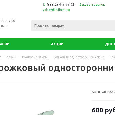
8 (812) 448-38-62
Заказать звонок
zakaz@biface.ru
00 - 17:00
тница
ПАНИИ
АКЦИИ
ДОСТ
г
-
Ключи
-
Рожковые ключи
-
Рожковые односторонние ключи
-
Кл
рожковый односторонни
Артикул:
1053
600
руб