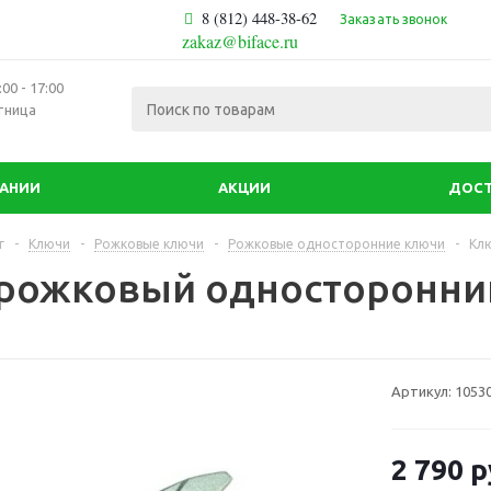
8 (812) 448-38-62
Заказать звонок
zakaz@biface.ru
00 - 17:00
тница
ПАНИИ
АКЦИИ
ДОСТ
г
-
Ключи
-
Рожковые ключи
-
Рожковые односторонние ключи
-
Кл
рожковый односторонни
Артикул:
1053
2 790
р