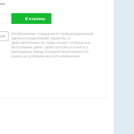
чии
В корзину
Изображение товара несет информационный
ься
(демонстрационный) характер, в
действительности товар может отличаться.
Актуальные цены также просим уточнять у
менеджера. Ввиду большой волатильности
рынка не успеваем вносить изменения.