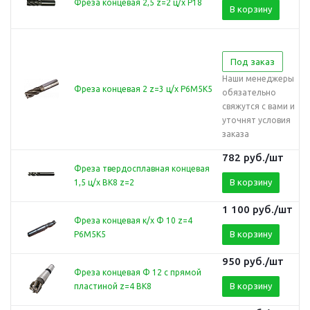
Фреза концевая 2,5 z=2 ц/х Р18
В корзину
Под заказ
Наши менеджеры
Фреза концевая 2 z=3 ц/х Р6М5К5
обязательно
свяжутся с вами и
уточнят условия
заказа
782
руб.
/шт
Фреза твердосплавная концевая
В корзину
1,5 ц/х ВК8 z=2
1 100
руб.
/шт
Фреза концевая к/х Ф 10 z=4
В корзину
Р6М5К5
950
руб.
/шт
Фреза концевая Ф 12 с прямой
В корзину
пластиной z=4 ВК8