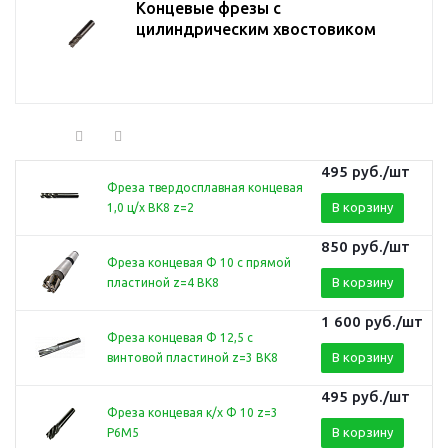
Концевые фрезы с
цилиндрическим хвостовиком
495
руб.
/шт
Фреза твердосплавная концевая
В корзину
1,0 ц/х ВК8 z=2
850
руб.
/шт
Фреза концевая Ф 10 с прямой
В корзину
пластиной z=4 ВК8
1 600
руб.
/шт
Фреза концевая Ф 12,5 с
В корзину
винтовой пластиной z=3 ВК8
495
руб.
/шт
Фреза концевая к/х Ф 10 z=3
В корзину
Р6М5