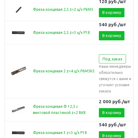
120
руб.
/шт
Фреза концевая 2,5 z=2 ц/х Р6М5
В корзину
540
руб.
/шт
Фреза концевая 2,5 z=3 ц/х Р18
В корзину
Под заказ
Наши менеджеры
Фреза концевая 2 z=4 ц/х Р6М5К5
обязательно
свяжутся с вами и
уточнят условия
заказа
2 000
руб.
/шт
Фреза концевая Ф 12,5 с
В корзину
винтовой пластиной z=2 ВК8
540
руб.
/шт
Фреза концевая 3 z=3 ц/х Р18
В корзину