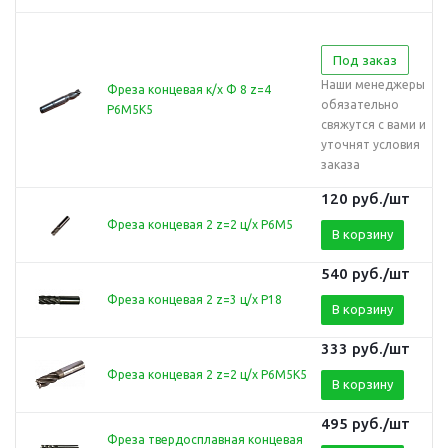
Под заказ
Наши менеджеры
Фреза концевая к/х Ф 8 z=4
обязательно
Р6М5К5
свяжутся с вами и
уточнят условия
заказа
120
руб.
/шт
Фреза концевая 2 z=2 ц/х Р6М5
В корзину
540
руб.
/шт
Фреза концевая 2 z=3 ц/х Р18
В корзину
333
руб.
/шт
Фреза концевая 2 z=2 ц/х Р6М5К5
В корзину
495
руб.
/шт
Фреза твердосплавная концевая