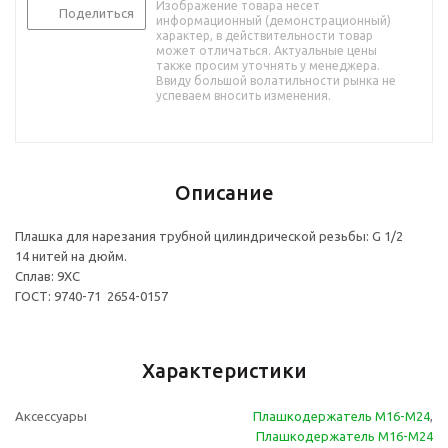
Изображение товара несет
Поделиться
информационный (демонстрационный)
характер, в действительности товар
может отличаться. Актуальные цены
также просим уточнять у менеджера.
Ввиду большой волатильности рынка не
успеваем вносить изменения.
Описание
Плашка для нарезания трубной цилиндрической резьбы: G 1/2
14 нитей на дюйм.
Сплав: 9ХС
ГОСТ: 9740-71 2654-0157
Характеристики
Аксессуары
Плашкодержатель M16-М24
,
Плашкодержатель M16-М24