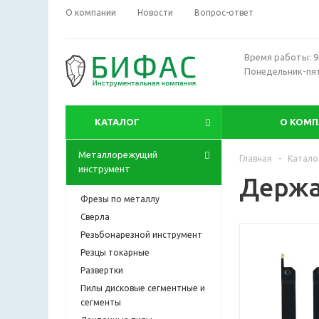
О компании
Новости
Вопрос-ответ
Время работы: 9:
Понедельник-пя
КАТАЛОГ
О КОМ
Металлорежущий
Главная
-
Катало
инструмент
Держа
Фрезы по металлу
Сверла
Резьбонарезной инструмент
Резцы токарные
Развертки
Пилы дисковые сегментные и
сегменты