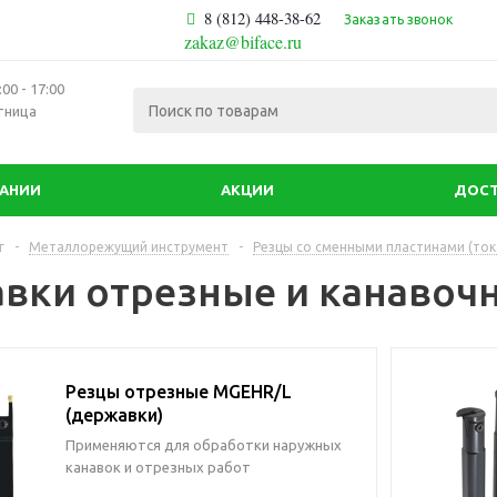
8 (812) 448-38-62
Заказать звонок
zakaz@biface.ru
00 - 17:00
тница
ПАНИИ
АКЦИИ
ДОСТ
г
-
Металлорежущий инструмент
-
Резцы со сменными пластинами (ток
вки отрезные и канавоч
Резцы отрезные MGEHR/L
(державки)
Применяются для обработки наружных
канавок и отрезных работ