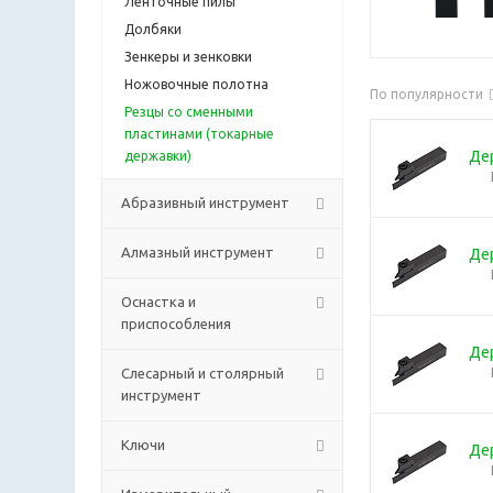
Ленточные пилы
Долбяки
Зенкеры и зенковки
Ножовочные полотна
По популярности
Резцы со сменными
пластинами (токарные
Де
державки)
Абразивный инструмент
Алмазный инструмент
Де
Оснастка и
приспособления
Де
Слесарный и столярный
инструмент
Ключи
Де