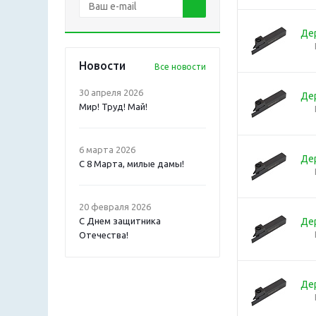
Де
Новости
Все новости
30 апреля 2026
Де
Мир! Труд! Май!
6 марта 2026
Де
С 8 Марта, милые дамы!
20 февраля 2026
С Днем защитника
Де
Отечества!
Де