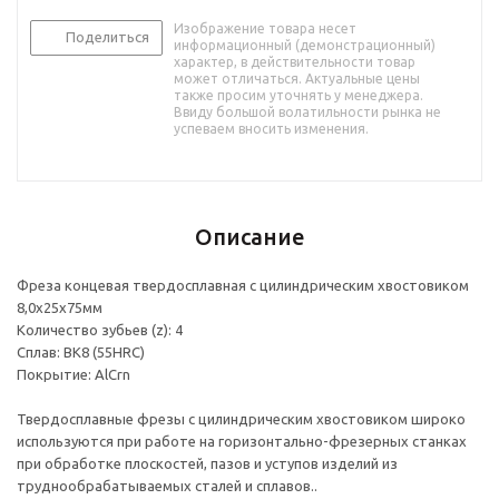
Изображение товара несет
Поделиться
информационный (демонстрационный)
характер, в действительности товар
может отличаться. Актуальные цены
также просим уточнять у менеджера.
Ввиду большой волатильности рынка не
успеваем вносить изменения.
Описание
Фреза концевая твердосплавная с цилиндрическим хвостовиком
8,0х25х75мм
Количество зубьев (z): 4
Сплав: ВК8 (55HRC)
Покрытие: AlCrn
Твердосплавные фрезы с цилиндрическим хвостовиком широко
используются при работе на горизонтально-фрезерных станках
при обработке плоскостей, пазов и уступов изделий из
труднообрабатываемых сталей и сплавов..