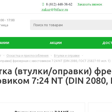
8 (812) 448-38-62
Заказать звонок
zakaz@biface.ru
00 - 17:00
тница
ПАНИИ
АКЦИИ
ДОСТ
г
-
Оснастка и приспособления
-
Втулки и оправки
-
правки) фрезерная с хвостовиком 7:24 NT (DIN 2080, ГОСТ 25827-93 исп. 1)
тка (втулки/оправки) фре
виком 7:24 NT (DIN 2080,