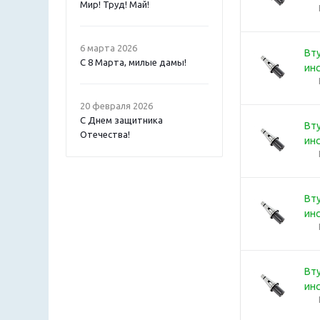
Мир! Труд! Май!
6 марта 2026
Вту
С 8 Марта, милые дамы!
ин
20 февраля 2026
С Днем защитника
Вту
Отечества!
ин
Вту
ин
Вту
ин