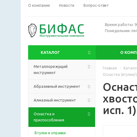
О компании
Новости
Вопрос-ответ
Время работы: 9:
Понедельник-пя
КАТАЛОГ
О КОМ
Металлорежущий
Главная
-
Катало
инструмент
Оснастка (втулки/о
Оснас
Абразивный инструмент
хвосто
Алмазный инструмент
исп. 1)
Оснастка и
приспособления
Втулки и оправки